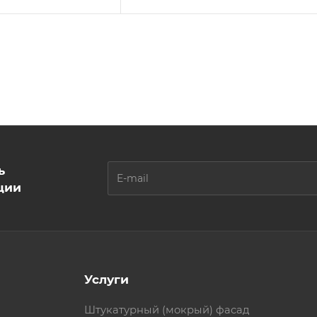
ь
ции
Услуги
Штукатурный (мокрый) фасад