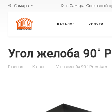
Самара
г. Самара, Совхозный 
КАТАЛОГ
УСЛУГИ
Угол желоба 90˚ 
—
—
Главная
Каталог
Угол желоба 90˚ Premium