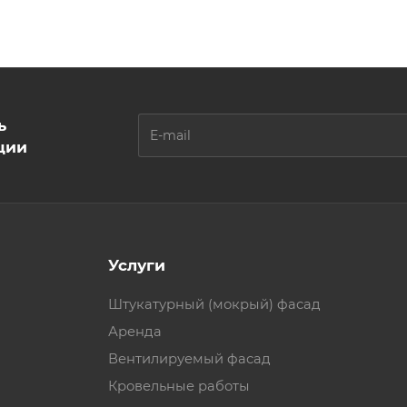
ь
ции
Услуги
Штукатурный (мокрый) фасад
Аренда
Вентилируемый фасад
Кровельные работы