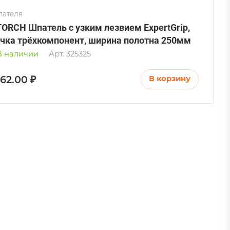
ателя
ORCH Шпатель с узким лезвием ExpertGrip,
учка трёхкомпонент, ширина полотна 250мм
В наличии
Арт.
325325
762.00 ₽
В корзину