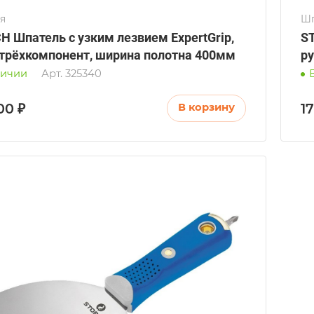
я
Шп
H Шпатель с узким лезвием ExpertGrip,
ST
 трёхкомпонент, ширина полотна 400мм
р
личии
Арт.
325340
00 ₽
1
В корзину