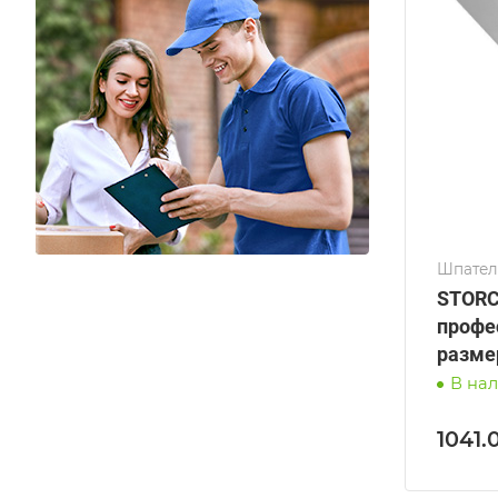
Шпател
STORC
профе
разме
В на
1041.