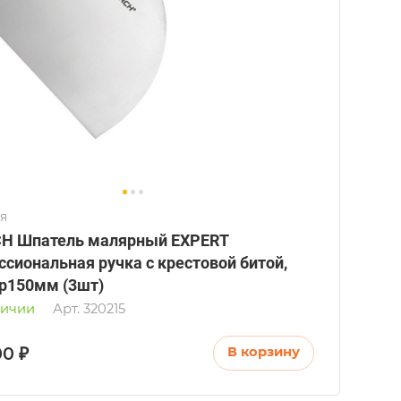
я
H Шпатель малярный EXPERT
ссиональная ручка с крестовой битой,
р150мм (3шт)
личии
Арт.
320215
00 ₽
В корзину