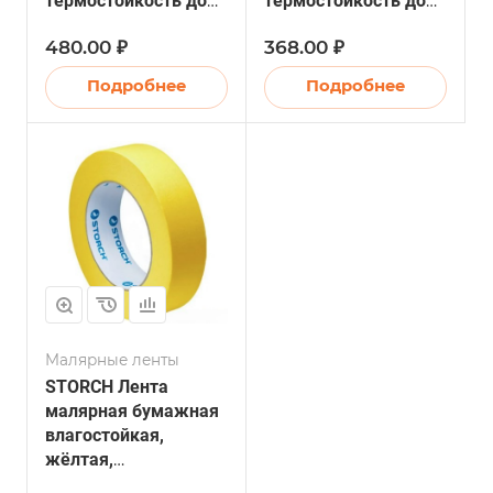
термостойкость до
термостойкость до
60°C, размер 48мм х
60°C, размер 36мм x
480.00 ₽
368.00 ₽
50м (6/24)
50м (6/24)
Подробнее
Подробнее
Малярные ленты
STORCH Лента
малярная бумажная
влагостойкая,
жёлтая,
термостойкость