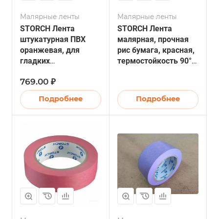
Малярные ленты
Малярные ленты
STORCH Лента
STORCH Лента
штукатурная ПВХ
малярная, прочная
оранжевая, для
рис бумага, красная,
гладких
термостойкость 90°C,
поверхностей, УФ-14
38мм х 50м (6/24)
769.00 ₽
дней 50мм х 33м (24)
Подробнее
Подробнее