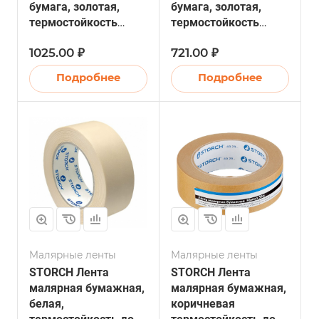
бумага, золотая,
бумага, золотая,
термостойкость
термостойкость
100°С, 38мм х 50м
100°С, 25мм х 50м
1025.00 ₽
721.00 ₽
(10/40)
(10/40)
Подробнее
Подробнее
Малярные ленты
Малярные ленты
STORCH Лента
STORCH Лента
малярная бумажная,
малярная бумажная,
белая,
коричневая