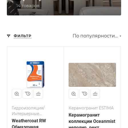
14 товаров
По популярности (возрастание)
ФИЛЬТР
Гидроизоляция/
Керамогранит ESTIMA
Интерьерные
Керамогранит
материалы
Weathercoat RW
коллекции Oceanmist
Обмазочная
неполир. рект