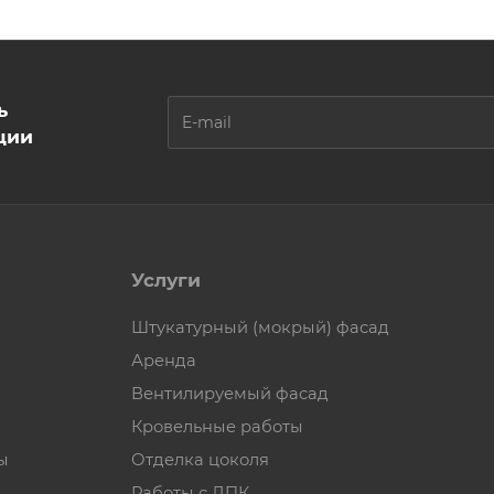
ь
ции
Услуги
Штукатурный (мокрый) фасад
Аренда
Вентилируемый фасад
Кровельные работы
ы
Отделка цоколя
Работы с ДПК