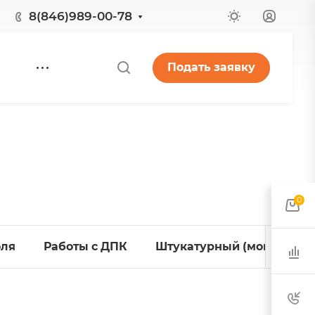
8(846)989-00-78
Подать заявку
0
оля
Работы с ДПК
Штукатурный (мокрый) ф