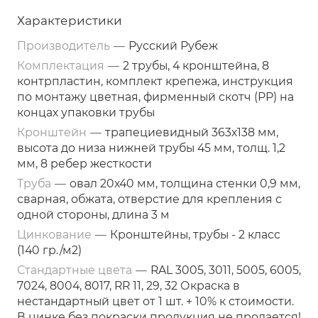
Характеристики
Производитель
—
Русский Рубеж
Комплектация
—
2 трубы, 4 кронштейна, 8
контрпластин, комплект крепежа, инструкция
по монтажу цветная, фирменный скотч (РР) на
концах упаковки трубы
Кронштейн
—
трапециевидный 363х138 мм,
высота до низа нижней трубы 45 мм, толщ. 1,2
мм, 8 ребер жесткости
Труба
—
овал 20х40 мм, толщина стенки 0,9 мм,
сварная, обжата, отверстие для крепления с
одной стороны, длина 3 м
Цинкование
—
Кронштейны, трубы - 2 класс
(140 гр./м2)
Стандартные цвета
—
RAL 3005, 3011, 5005, 6005,
7024, 8004, 8017, RR 11, 29, 32 Окраска в
нестандартный цвет от 1 шт. + 10% к стоимости.
В цинке без покраски продукция не продается!